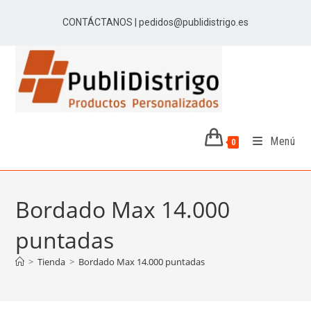
Ir
CONTÁCTANOS | pedidos@publidistrigo.es
al
contenido
Menú
0
Bordado Max 14.000
puntadas
>
Tienda
>
Bordado Max 14.000 puntadas