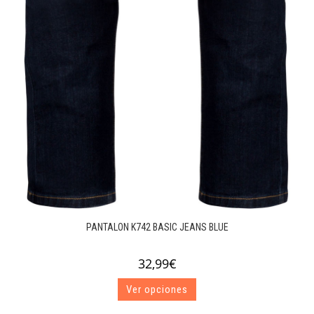
PANTALON K742 BASIC JEANS BLUE
32,99
€
Este
Ver opciones
producto
tiene
múltiples