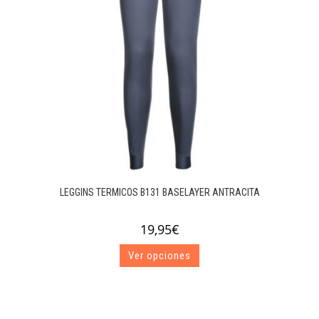
LEGGINS TERMICOS B131 BASELAYER ANTRACITA
19,95
€
Este
Ver opciones
producto
tiene
múltiples
variantes.
Las
opciones
se