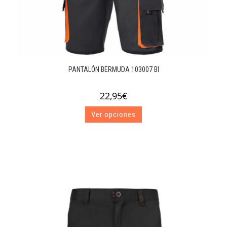
PANTALÓN BERMUDA 103007 BI
22,95
€
Este
Ver opciones
producto
tiene
múltiples
variantes.
Las
opciones
se
pueden
elegir
en
la
página
de
producto