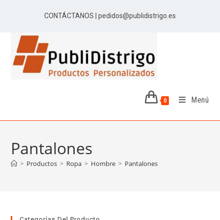
Ir
CONTÁCTANOS | pedidos@publidistrigo.es
al
contenido
Menú
0
Pantalones
>
Productos
>
Ropa
>
Hombre
>
Pantalones
Categorías Del Producto