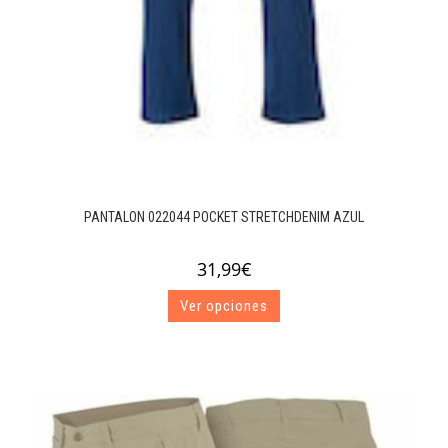
PANTALON 022044 POCKET STRETCHDENIM AZUL
31,99
€
Este
Ver opciones
producto
tiene
múltiples
variantes.
Las
opciones
se
pueden
elegir
en