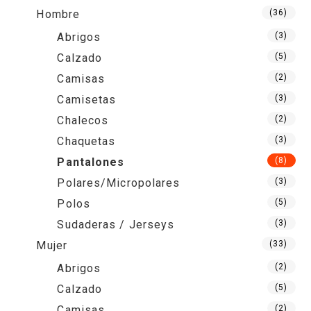
Hombre
(36)
Abrigos
(3)
Calzado
(5)
Camisas
(2)
Camisetas
(3)
Chalecos
(2)
Chaquetas
(3)
Pantalones
(8)
Polares/Micropolares
(3)
Polos
(5)
Sudaderas / Jerseys
(3)
Mujer
(33)
Abrigos
(2)
Calzado
(5)
Camisas
(2)