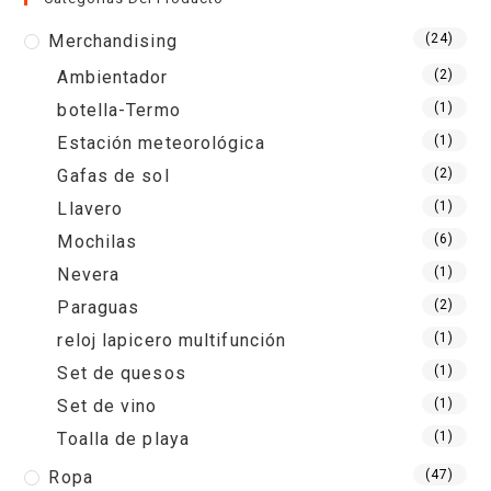
Merchandising
(24)
Ambientador
(2)
botella-Termo
(1)
Estación meteorológica
(1)
Gafas de sol
(2)
Llavero
(1)
Mochilas
(6)
Nevera
(1)
Paraguas
(2)
reloj lapicero multifunción
(1)
Set de quesos
(1)
Set de vino
(1)
Toalla de playa
(1)
Ropa
(47)