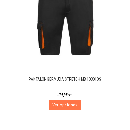
PANTALÓN BERMUDA STRETCH MB 103010S
29,95
€
Este
Ver opciones
producto
tiene
múltiples
variantes.
Las
opciones