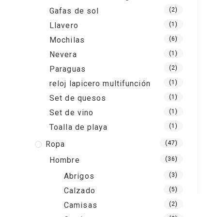
Gafas de sol
(2)
Llavero
(1)
Mochilas
(6)
Nevera
(1)
Paraguas
(2)
reloj lapicero multifunción
(1)
Set de quesos
(1)
Set de vino
(1)
Toalla de playa
(1)
Ropa
(47)
Hombre
(36)
Abrigos
(3)
Calzado
(5)
Camisas
(2)