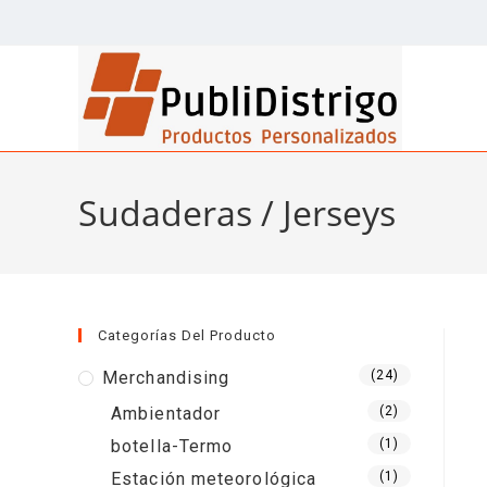
Ir
al
contenido
Sudaderas / Jerseys
Categorías Del Producto
Merchandising
(24)
Ambientador
(2)
botella-Termo
(1)
Estación meteorológica
(1)