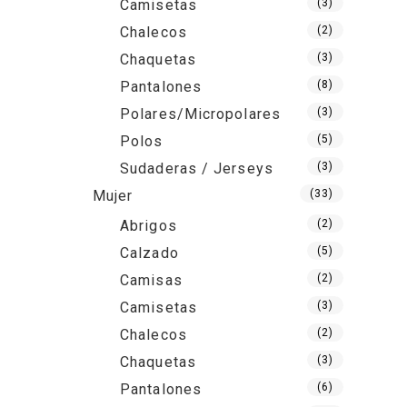
Camisetas
(3)
Chalecos
(2)
Chaquetas
(3)
Pantalones
(8)
Polares/Micropolares
(3)
Polos
(5)
Sudaderas / Jerseys
(3)
Mujer
(33)
Abrigos
(2)
Calzado
(5)
Camisas
(2)
Camisetas
(3)
Chalecos
(2)
Chaquetas
(3)
Pantalones
(6)