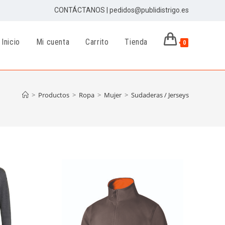
CONTÁCTANOS | pedidos@publidistrigo.es
Inicio
Mi cuenta
Carrito
Tienda
0
>
Productos
>
Ropa
>
Mujer
>
Sudaderas / Jerseys