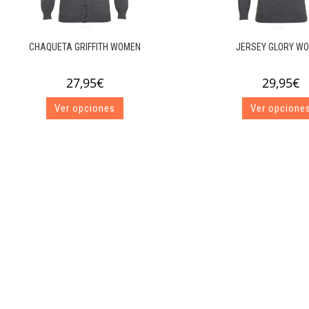
CHAQUETA GRIFFITH WOMEN
JERSEY GLORY W
27,95
€
29,95
€
Este
Ver opciones
Ver opcione
producto
tiene
múltiples
variantes.
Las
opciones
se
pueden
elegir
en
la
página
de
producto